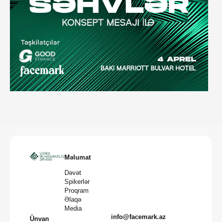
Məlumat
Dəvət
Spikerlər
Proqram
Əlaqə
Media
info@facemark.az
Ünvan