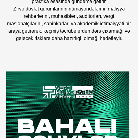
praktika əsasında gündəmə gətirir.
Zirvə dövlət qurumlarının nümayəndələrini, maliyyə
rəhbərlərini, mühasibləri, auditorları, vergi
məsləhətçilərini, sahibkarları və akademik ictimaiyyəti bir
araya gətirərək, keçmiş təcrübələrdən dərs çıxarmağı və
gələcək risklərə daha hazırlıqlı olmağı hədəfləyir.