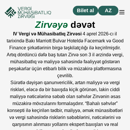
Bilet al
AZ
Zirvəyə
dəvət
IV Vergi və Mühasibatlıq Zirvəsi
4 aprel 2026-cı il
tarixində Bakı Marriott Bulvar Hoteldə Facemark və Good
Finance şirkətlərinin birgə təşkilatçılığı ilə keçirilmişdir.
Artıq dördüncü dəfə baş tutan Zirvə son 3 il ərzində vergi,
mühasibatlıq və maliyyə sahəsində fəaliyyət göstərən
peşəkarlar üçün etibarlı bilik və müzakirə platformasına
çevrilib.
Sürətlə dəyişən qanunvericilik, artan maliyyə və vergi
riskləri, eləcə də bir baxışda kiçik görünən, lakin ciddi
maliyyə nəticələrinə səbəb olan səhvlər Zirvənin əsas
müzakirə mövzularını formalaşdırır. “Bahalı səhvlər”
konsepti ilə keçirilən tədbir, maliyyə, əmək münasibətləri
və vergi sahəsində risklərin səbəblərini, nəticələrini və
qarşısının alınması yollarını ekspert baxışları və real