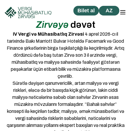
Bilet al
AZ
Zirvəyə
dəvət
IV Vergi və Mühasibatlıq Zirvəsi
4 aprel 2026-cı il
tarixində Bakı Marriott Bulvar Hoteldə Facemark və Good
Finance şirkətlərinin birgə təşkilatçılığı ilə keçirilmişdir. Artıq
dördüncü dəfə baş tutan Zirvə son 3 il ərzində vergi,
mühasibatlıq və maliyyə sahəsində fəaliyyət göstərən
peşəkarlar üçün etibarlı bilik və müzakirə platformasına
çevrilib.
Sürətlə dəyişən qanunvericilik, artan maliyyə və vergi
riskləri, eləcə də bir baxışda kiçik görünən, lakin ciddi
maliyyə nəticələrinə səbəb olan səhvlər Zirvənin əsas
müzakirə mövzularını formalaşdırır. “Bahalı səhvlər”
konsepti ilə keçirilən tədbir, maliyyə, əmək münasibətləri və
vergi sahəsində risklərin səbəblərini, nəticələrini və
qarşısının alınması yollarını ekspert baxışları və real praktika