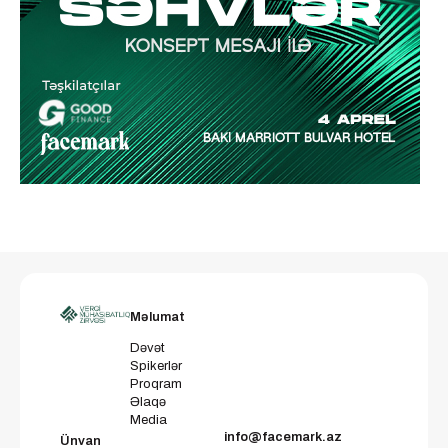
Məlumat
Dəvət
Spikerlər
Proqram
Əlaqə
Media
info@facemark.az
Ünvan