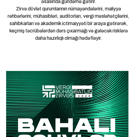
əsasında gündəmə gətirir.
Zirvə dövlət qurumlarının nümayəndələrini, maliyyə
rəhbərlərini, mühasibləri, auditorları, vergi məsləhətçilərini,
sahibkarları və akademik ictimaiyyəti bir araya gətirərək,
keçmiş təcrübələrdən dərs çıxarmağı və gələcək risklərə
daha hazırlıqlı olmağı hədəfləyir.