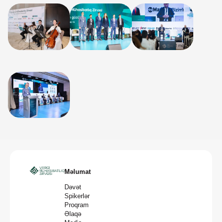
Məlumat
Dəvət
Spikerlər
Proqram
Əlaqə